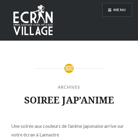
Accéder
MENU
au
contenu
principal
ÉCRAN VILLAGE
ARCHIVES
SOIREE JAP’ANIME
Publié
le
LUNDI
par
10
Une soirée aux couleurs de l’anime japonaise arrive sur
MOÏSE
JUILLET
votre écran à Lamastre
MAIGRET
2023