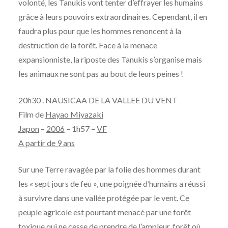
volonté, les Tanukis vont tenter d’effrayer les humains
grâce à leurs pouvoirs extraordinaires. Cependant, il en
faudra plus pour que les hommes renoncent à la
destruction de la forêt. Face à la menace
expansionniste, la riposte des Tanukis s’organise mais
les animaux ne sont pas au bout de leurs peines !
20h30 . NAUSICAA DE LA VALLEE DU VENT
Film de
Hayao Miyazaki
Japon
–
2006
– 1h57 –
VF
A partir de 9 ans
Sur une Terre ravagée par la folie des hommes durant
les « sept jours de feu », une poignée d’humains a réussi
à survivre dans une vallée protégée par le vent. Ce
peuple agricole est pourtant menacé par une forêt
toxique qui ne cesse de prendre de l’ampleur, forêt où