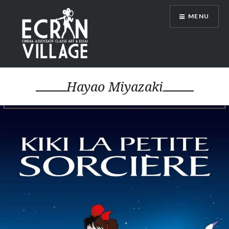
Accéder
MENU
au
contenu
principal
ÉCRAN VILLAGE
Hayao Miyazaki