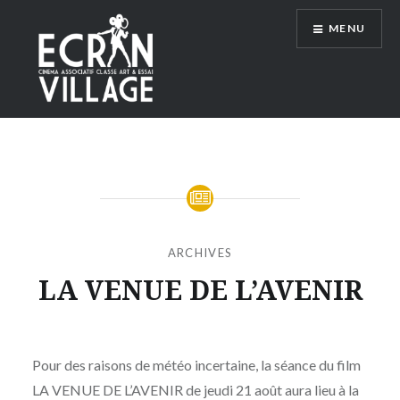
Accéder
MENU
au
contenu
principal
ÉCRAN VILLAGE
ARCHIVES
LA VENUE DE L’AVENIR
Publié
le
LUNDI
par
18
Pour des raisons de météo incertaine, la séance du film
MOÏSE
AOÛT
LA VENUE DE L’AVENIR de jeudi 21 août aura lieu à la
MAIGRET
2025