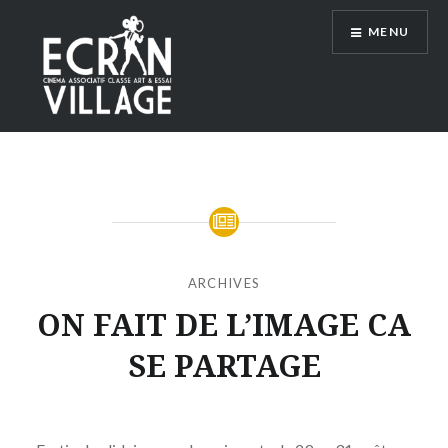
Accéder
MENU
au
contenu
principal
ÉCRAN VILLAGE
ARCHIVES
ON FAIT DE L’IMAGE CA
SE PARTAGE
Publié
le
MERCREDI
par
13