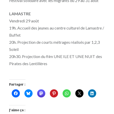
Festival solidaire avec les migrants du 29 au 31 août
MOÏSE
AOÛT
MAIGRET
2025
LAMASTRE
Vendredi 29 août
19h. Accueil des jeunes au centre culturel de Lamastre /
Buffet
20h. Projection de courts métrages réalisés par 1,2,3
Soleil
20h30. Projection du film UNE ILE ET UNE NUIT des
Pirates des Lentillères
Partager :
J’aime ça :