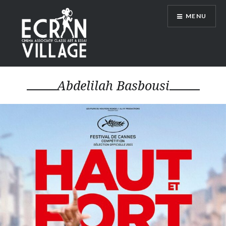
Accéder
MENU
au
contenu
principal
ÉCRAN VILLAGE
Abdelilah Basbousi