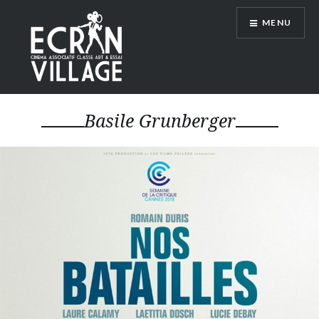
Accéder
MENU
au
contenu
principal
ÉCRAN VILLAGE
Basile Grunberger