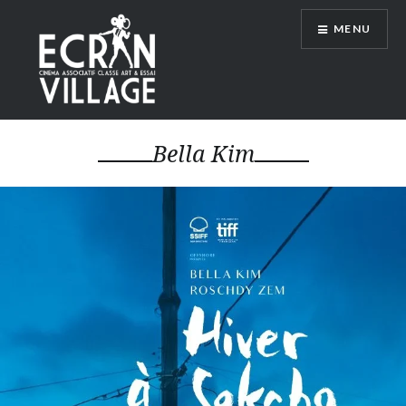
Accéder
MENU
au
contenu
principal
ÉCRAN VILLAGE
Bella Kim