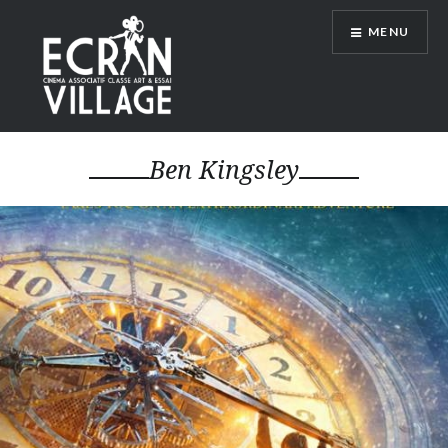
Accéder
MENU
au
contenu
principal
ÉCRAN VILLAGE
Ben Kingsley