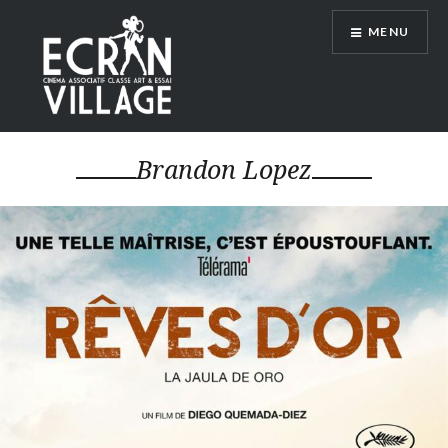
Accéder
MENU
au
contenu
principal
ÉCRAN VILLAGE
Brandon Lopez