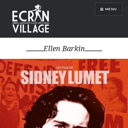
Accéder
MENU
au
contenu
principal
ÉCRAN VILLAGE
Ellen Barkin