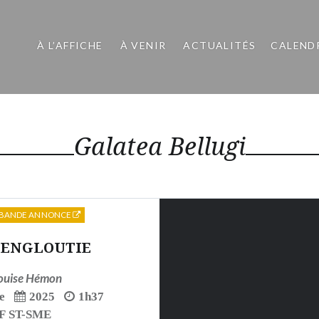
À L’AFFICHE
À VENIR
ACTUALITÉS
CALEND
Galatea Bellugi
BANDE ANNONCE
’ENGLOUTIE
ouise Hémon
e
2025
1h37
F ST-SME