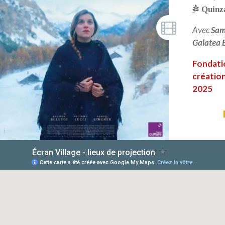
Quinza
Avec
Sam
Galatea B
Fondatio
création
2025