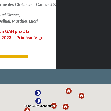
ine des Cinéastes - Cannes 2025
uel Kircher
,
ellugi
,
Matthieu Lucci
n GAN prix à la
 2023 — Prix Jean Vigo
LIRE PLUS