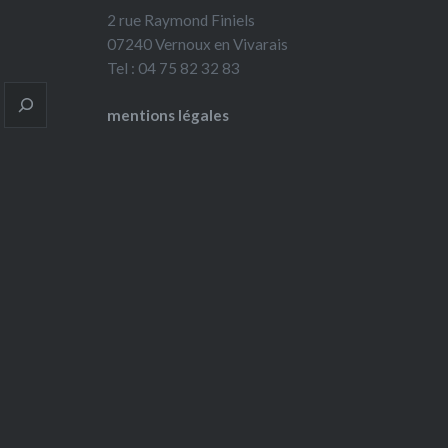
2 rue Raymond Finiels
07240 Vernoux en Vivarais
Tel : 04 75 82 32 83
mentions légales