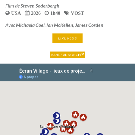
Film de
Steven Soderbergh
USA
2026
1h40
VOST
Avec
Michaela Coel
,
Ian McKellen
,
James Corden
LIRE PLUS
BANDE ANNONCE