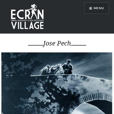
Accéder
MENU
au
contenu
principal
ÉCRAN VILLAGE
Jose Pech