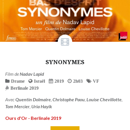
SYNONYMES
Film de
Nadav Lapid
Drame
Israël
2019
2h03
VF
Berlinale 2019
Avec
Quentin Dolmaire
,
Christophe Paou
,
Louise Chevillotte
,
Tom Mercier
,
Uria Hayik
Ours d'Or - Berlinale 2019