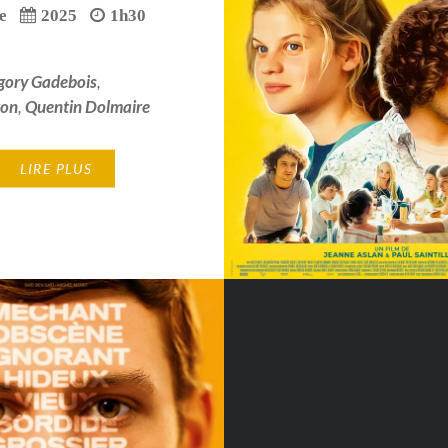
e
2025
1h30
gory Gadebois
,
ton
,
Quentin Dolmaire
LIRE PLUS