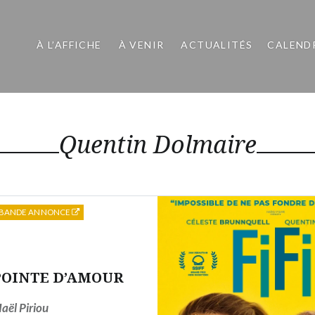
À L’AFFICHE
À VENIR
ACTUALITÉS
CALEND
Quentin Dolmaire
BANDE ANNONCE
POINTE D’AMOUR
aël Piriou