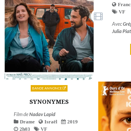
Franc
VF
Avec
Gré
Julia Pia
BANDE ANNONCE
SYNONYMES
Film de
Nadav Lapid
Drame
Israël
2019
2h03
VF