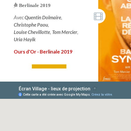
Berlinale 2019
Avec
Quentin Dolmaire
,
Christophe Paou
,
Louise Chevillotte
,
Tom Mercier
,
Uria Hayik
Ours d'Or - Berlinale 2019
LIRE PLUS