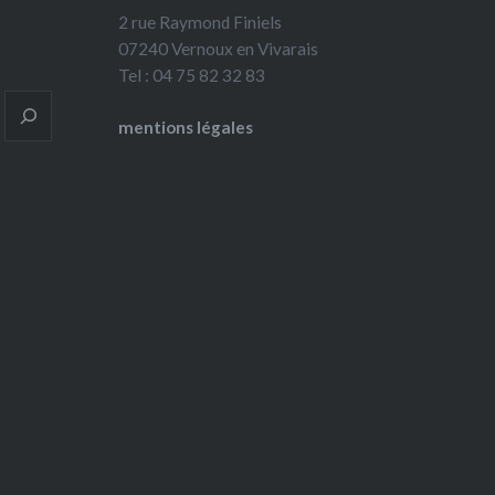
2 rue Raymond Finiels
07240 Vernoux en Vivarais
Tel : 04 75 82 32 83
mentions légales