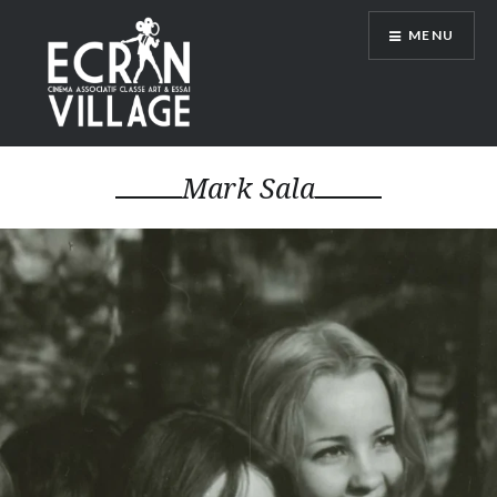
Accéder
MENU
au
contenu
principal
ÉCRAN VILLAGE
Mark Sala