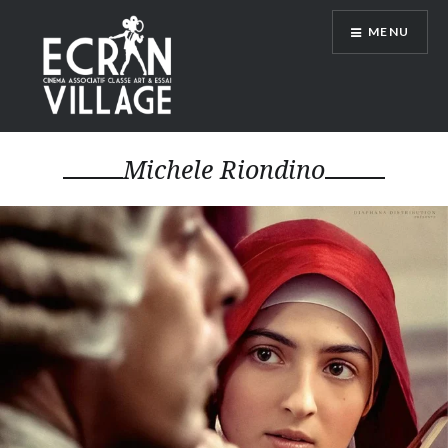
Accéder
MENU
au
contenu
principal
ÉCRAN VILLAGE
Michele Riondino