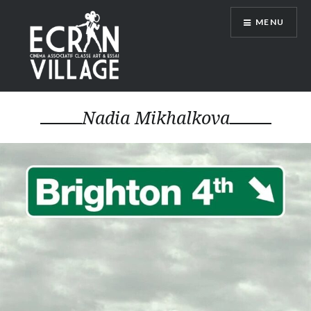
Accéder
MENU
au
contenu
principal
ÉCRAN VILLAGE
Nadia Mikhalkova