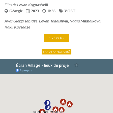
Film de
Levan Koguashvili
Géorgie
2023
1h36
VOST
Avec
Giorgi Tabidze
,
Levan Tedaishvili
,
Nadia Mikhalkova
,
Irakli Kavsadze
LIRE PLUS
BANDE ANNONCE