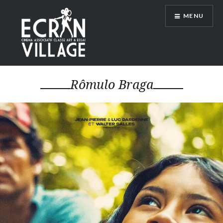
Accéder
MENU
au
contenu
principal
ÉCRAN VILLAGE
Rômulo Braga