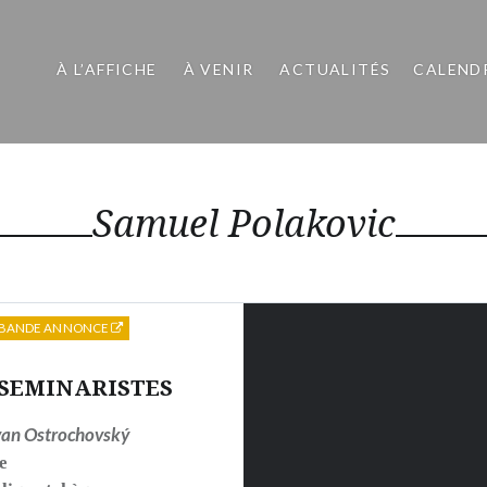
À L’AFFICHE
À VENIR
ACTUALITÉS
CALEND
Samuel Polakovic
BANDE ANNONCE
 SEMINARISTES
van Ostrochovský
e