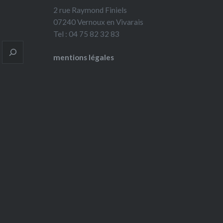
2 rue Raymond Finiels
07240 Vernoux en Vivarais
Tel : 04 75 82 32 83
mentions légales