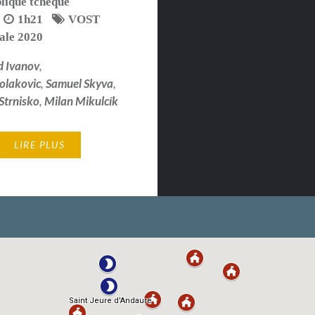
lique tchèque
1h21
VOST
ale 2020
d Ivanov
,
olakovic
,
Samuel Skyva
,
Strnisko
,
Milan Mikulcík
LIRE PLUS