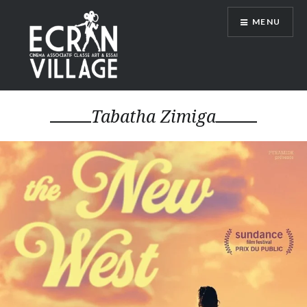
Accéder
MENU
au
contenu
principal
ÉCRAN VILLAGE
Tabatha Zimiga