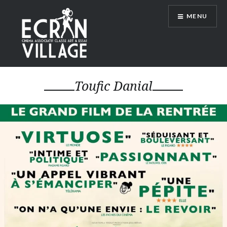
Accéder
MENU
au
contenu
principal
ÉCRAN VILLAGE
Toufic Danial