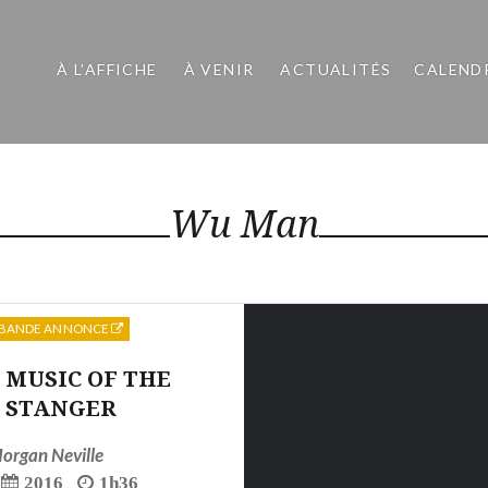
À L’AFFICHE
À VENIR
ACTUALITÉS
CALEND
Wu Man
BANDE ANNONCE
 MUSIC OF THE
STANGER
organ Neville
2016
1h36