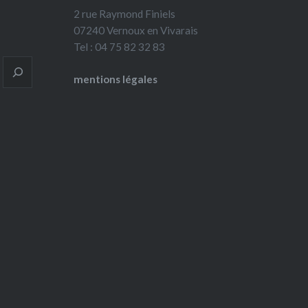
2 rue Raymond Finiels
07240 Vernoux en Vivarais
Tel : 04 75 82 32 83
mentions légales