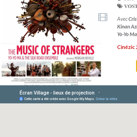
VOS
Avec
Cri
Kinan A
Yo-Yo M
Cinézic