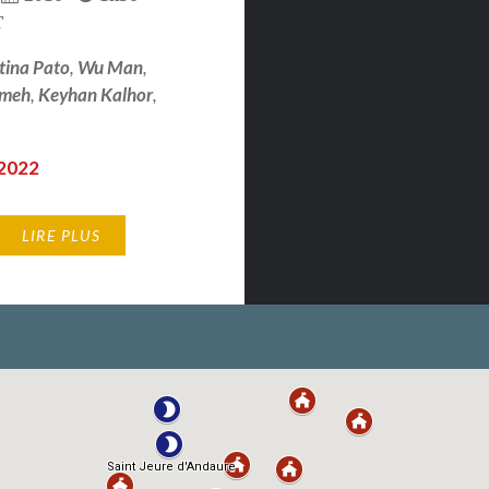
T
stina Pato
,
Wu Man
,
zmeh
,
Keyhan Kalhor
,
a
 2022
LIRE PLUS