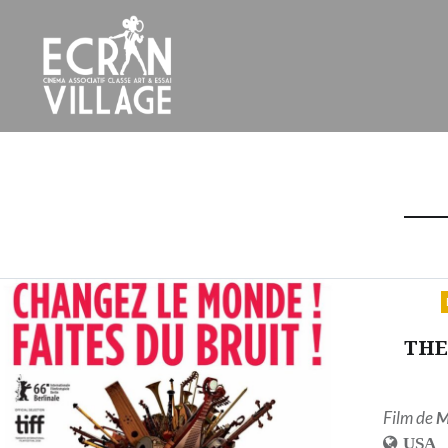
Accéder
au
contenu
principal
ÉCRAN VILLAGE
THE
Film de
M
USA