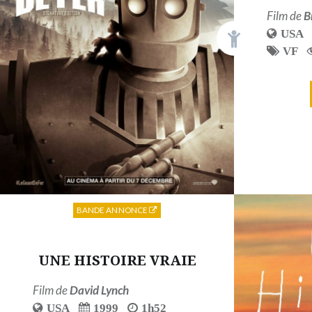
Film de
B
USA
VF
BANDE ANNONCE
UNE HISTOIRE VRAIE
Film de
David Lynch
USA
1999
1h52