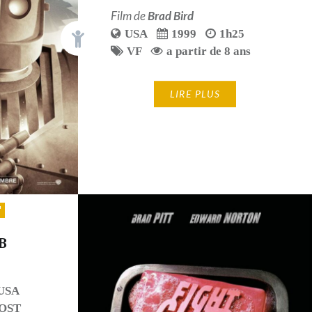
Film de
Brad Bird
USA
1999
1h25
VF
a partir de 8 ans
LIRE PLUS
B
USA
OST