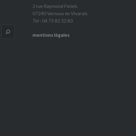
2 rue Raymond Finiels
07240 Vernoux en Vivarais
Tel : 04 75 82 32 83
mentions légales