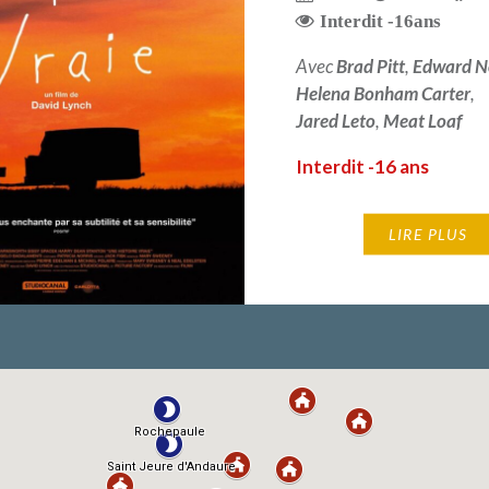
Interdit -16ans
Avec
Brad Pitt
,
Edward N
Helena Bonham Carter
,
Jared Leto
,
Meat Loaf
Interdit -16 ans
LIRE PLUS