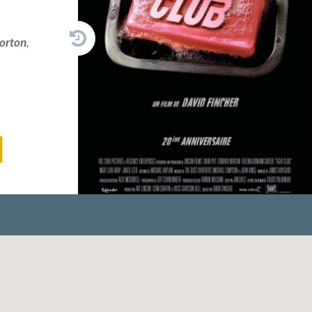
orton
,