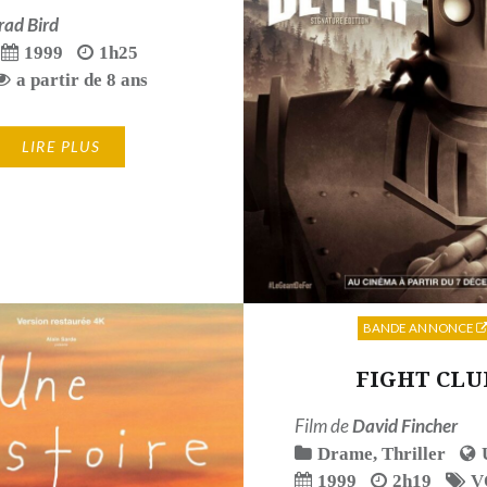
rad Bird
1999
1h25
a partir de 8 ans
LIRE PLUS
BANDE ANNONCE
FIGHT CLU
Film de
David Fincher
Drame
,
Thriller
1999
2h19
V