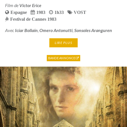
Film de
Victor Erice
Espagne
1983
1h33
VOST
Festival de Cannes 1983
Avec
Icíar Bollaín
,
Omero Antonutti
,
Sonsoles Aranguren
LIRE PLUS
BANDE ANNONCE