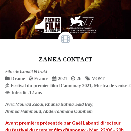
ZANKA CONTACT
Film de
Ismaël El Iraki
Drame
France
2021
2h
VOST
Festival du premier film D'annonay 2021
,
Mostra de venise 
Interdit -12 ans
Avec
Mourad Zaoui
,
Khansa Batma
,
Said Bey
,
Ahmed Hammoud
,
Abderrahmane Oubihem
Avant première présentée par Gaël Labanti directeur
du festival du premier film d'Annonay - Mar. 22/06 - 20h