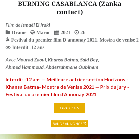
BURNING CASABLANCA (Zanka
contact)
Film de
Ismaël El Iraki
Drame
Maroc
2021
2h
Festival du premier film D'annonay 2021
,
Mostra de venise 
Interdit -12 ans
Avec
Mourad Zaoui
,
Khansa Batma
,
Said Bey
,
Ahmed Hammoud
,
Abderrahmane Oubihem
Interdit -12 ans — Meilleure actrice section Horizons -
Khansa Batma- Mostra de Venise 2021 — Prix du jury -
Festival du premier film d'Annonay 2021
LIRE PLUS
BANDE ANNONCE