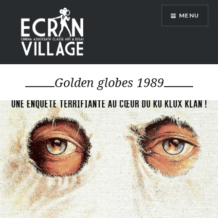
Accéder
MENU
au
contenu
principal
ÉCRAN VILLAGE
Golden globes 1989