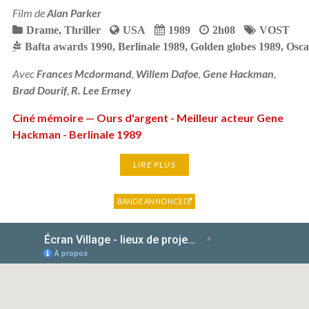
Film de
Alan Parker
Drame
,
Thriller
USA
1989
2h08
VOST
Bafta awards 1990
,
Berlinale 1989
,
Golden globes 1989
,
Osca
Avec
Frances Mcdormand
,
Willem Dafoe
,
Gene Hackman
,
Brad Dourif
,
R. Lee Ermey
Ciné mémoire — Ours d'argent - Meilleur acteur Gene
Hackman - Berlinale 1989
LIRE PLUS
BANDE ANNONCE