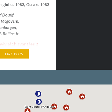
n globes 1982
,
Oscars 1982
d Dourif
,
h Mcgovern
,
enburgen
,
 Rollins Jr
ivial 1h avant les 2
- autour d’un repas
LIRE PLUS
tiré du sac.