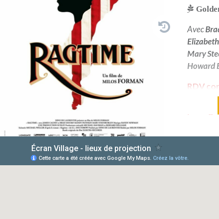
Golde
Avec
Bra
Elizabet
Mary Ste
Howard E.
RDV conv
séances 
partagé 