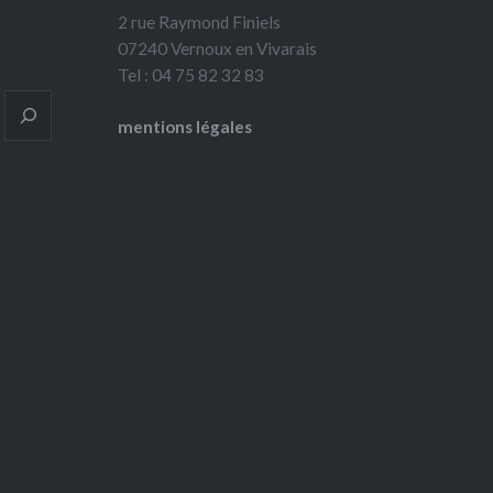
2 rue Raymond Finiels
07240 Vernoux en Vivarais
Tel : 04 75 82 32 83
mentions légales