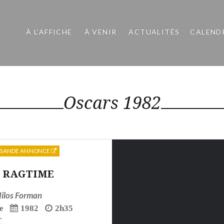
À L’AFFICHE
À VENIR
ACTUALITÉS
CALEND
Oscars 1982
BANDE ANNONCE
RAGTIME
ilos Forman
e
1982
2h35
T