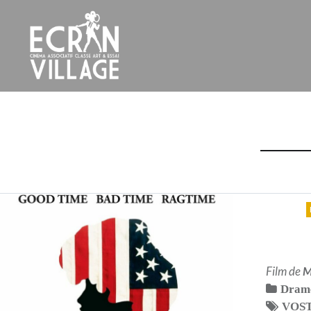
Accéder
au
contenu
principal
ÉCRAN VILLAGE
Film de
M
Dram
VOS