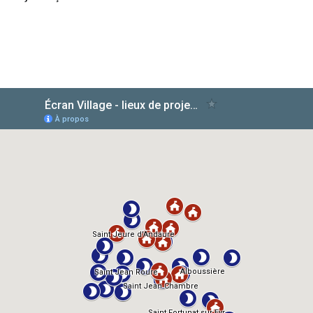
AlloCiné
TMDb
IMDb