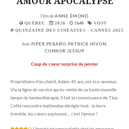
AMOUR APOCALYPSE
Film de
ANNE ÉMOND
QUÉBEC
2026
1h40
VOST
QUINZAINE DES CINÉASTES - CANNES 2025
Avec
PIPER PERABO
,
PATRICK HIVON
,
CONNOR JESSUP
Coup de coeur surprise de janvier
Propriétaire d’un chenil, Adam, 45 ans, est éco-anxieux.
Via la ligne de service après-vente de sa toute nouvelle
lampe de luminothérapie, il fait la connaissance de Tina.
Cette rencontre inattendue dérègle tout : la terre
tremble, les cœurs explosent… c’est l’amour !
L’énergie est renouvelable chez les amoureux,
*
*
*
*