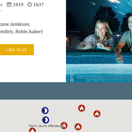
ec
2019
1h37
T
xane Jamieson
,
ésilets
,
Robin Aubert
LIRE PLUS