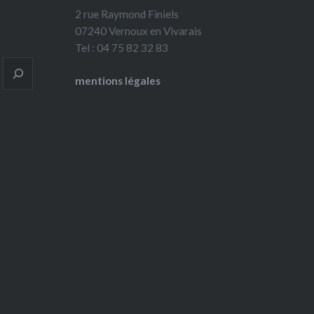
2 rue Raymond Finiels
07240 Vernoux en Vivarais
Tel : 04 75 82 32 83
mentions légales