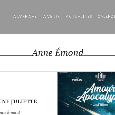
À L’AFFICHE
À VENIR
ACTUALITÉS
CALEND
Anne Émond
UNE JULIETTE
nne Émond