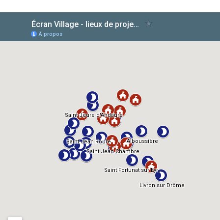
AlloCiné
TMDb
IMDb