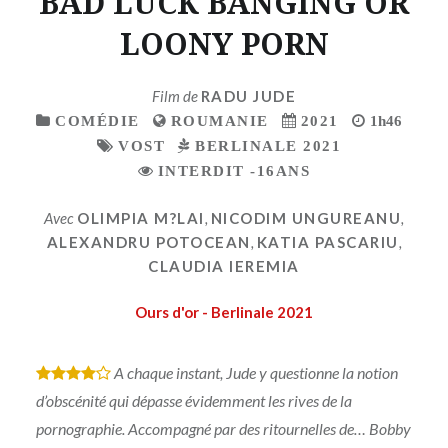
BAD LUCK BANGING OR
LOONY PORN
Film de
RADU JUDE
COMÉDIE
ROUMANIE
2021
1h46
VOST
BERLINALE 2021
INTERDIT -16ANS
Avec
OLIMPIA M?LAI
,
NICODIM UNGUREANU
,
ALEXANDRU POTOCEAN
,
KATIA PASCARIU
,
CLAUDIA IEREMIA
Ours d'or - Berlinale 2021
A chaque instant, Jude y questionne la notion
*
*
*
*
d’obscénité qui dépasse évidemment les rives de la
pornographie. Accompagné par des ritournelles de… Bobby