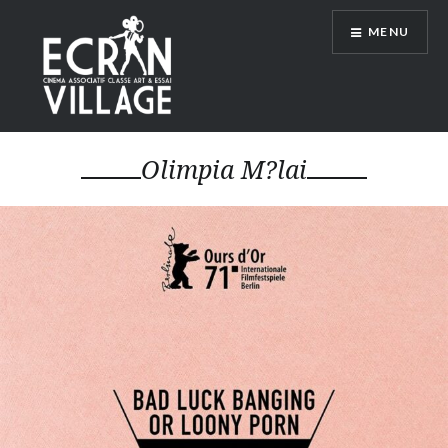
Accéder
MENU
au
contenu
principal
ÉCRAN VILLAGE
Olimpia M?lai