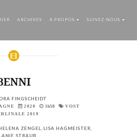
RIER
ARCHIVES
À PROPOS
SUIVEZ-NOUS
BENNI
ORA FINGSCHEIDT
AGNE
2020
1h58
VOST
ERLINALE 2019
HELENA ZENGEL
,
LISA HAGMEISTER
,
LANIE STRAUB