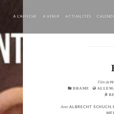
À L’AFFICHE
À VENIR
ACTUALITÉS
CALEND
Film de
N
DRAME
ALLEM
B
Avec
ALBRECHT SCHUCH
,
ME