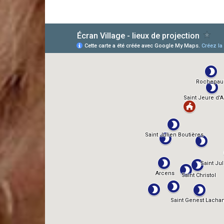
AlloCiné
TMDb
IMDb