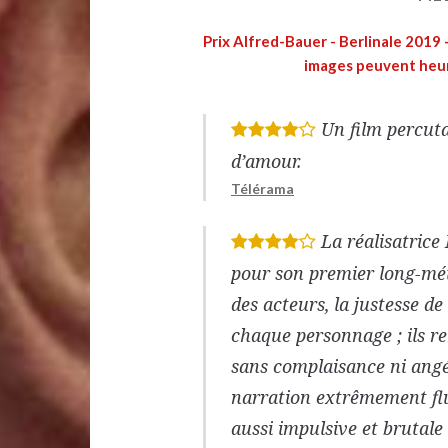
Prix Alfred-Bauer - Berlinale 2019
images peuvent heurt
Un film percuta
*
*
*
*
d’amour.
Télérama
La réalisatrice
*
*
*
*
pour son premier long-métr
des acteurs, la justesse de
chaque personnage ; ils re
sans complaisance ni angé
narration extrêmement fl
aussi impulsive et brutale