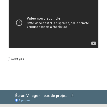
J’aime ça :
AlloCiné