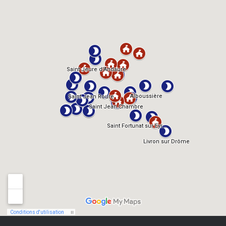
TMDb
IMDb