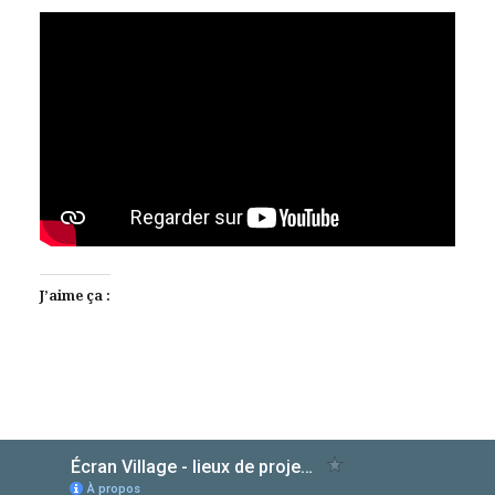
J’aime ça :
AlloCiné