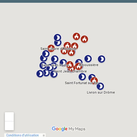
TMDb
IMDb