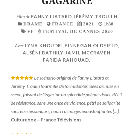
GAGARINE
Film de
FANNY LIATARD
,
JÉRÉMY TROUILH
DRAME
FRANCE
2021
1h38
VF
FESTIVAL DE CANNES 2020
Avec
LYNA KHOUDRI
,
FINNEGAN OLDFIELD
,
ALSÉNI BATHILY
,
JAMIL MCCRAVEN
,
FARIDA RAHOUADJ
Le scénario original de Fanny Liatard et
*
*
*
*
*
Jérémy Trouilh fourmille de formidables idées de mise en
scène, faisant de Gagarine un splendide poème visuel. Récit
de résistance, sans une once de violence, pétri de solidarité
sans être bisounours, nourri d’images époustouflantes […].
Culturebox – France Télévisions