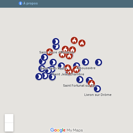
AlloCiné
TMDb
IMDb