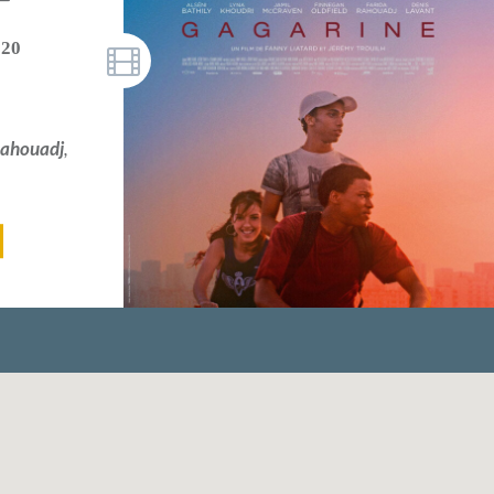
020
Rahouadj
,