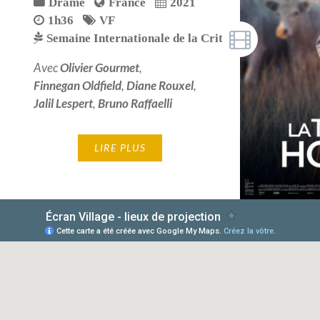
Drame
France
2021
1h36
VF
Semaine Internationale de la Critique 2020
Avec
Olivier Gourmet
,
Finnegan Oldfield
,
Diane Rouxel
,
Jalil Lespert
,
Bruno Raffaelli
LIRE PLUS