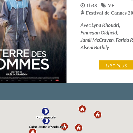
1h38
VF
Festival de Cannes 2
Avec
Lyna Khoudri
,
Finnegan Oldfield
,
Jamil McCraven
,
Farida 
Alséni Bathily
LIRE PLUS