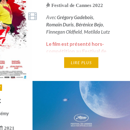
Festival de Cannes 2022
Avec
Grégory Gadebois
,
Romain Duris
,
Bérénice Bejo
,
Finnegan Oldfield
,
Matilda Lutz
Le film est présenté hors-
compétition au Festival de
Cannes 2022 et en fait
LIRE PLUS
l'ouverture.
E
rémy
2021