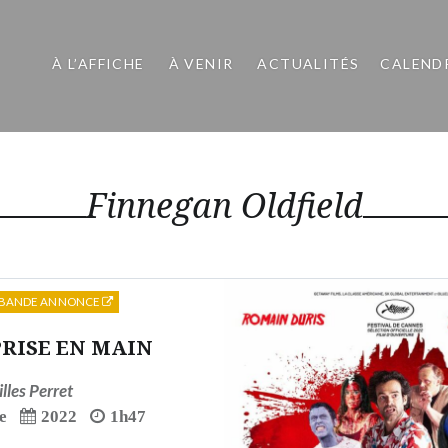
À L’AFFICHE
À VENIR
ACTUALITÉS
CALEND
Finnegan Oldfield
BANDE ANNONCE
RISE EN MAIN
illes Perret
e
2022
1h47