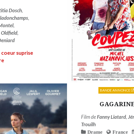
titia Dosch
,
eladonchamps
,
Montel
,
 Oldfield
,
Deniard
 coeur suprise
re
LIRE PLUS
BANDE ANNONCE
GAGARIN
Film de
Fanny Liatard
,
Jé
Trouilh
Drame
France