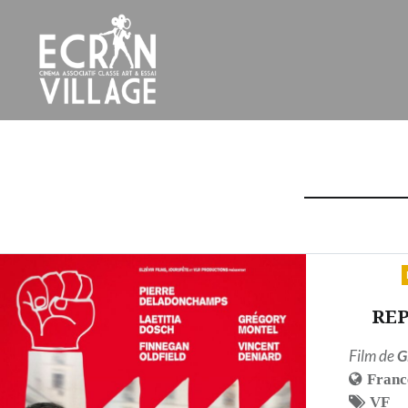
Accéder
au
contenu
principal
ÉCRAN VILLAGE
REP
Film de
G
Franc
VF