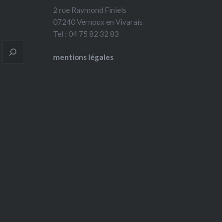
2 rue Raymond Finiels
07240 Vernoux en Vivarais
Tel : 04 75 82 32 83
mentions légales