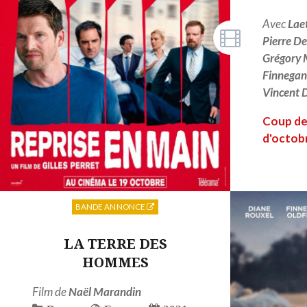
Avec
Lae
Pierre D
Grégory 
Finnegan
Vincent 
Coup de
d'octob
BANDE ANNONCE
LA TERRE DES
HOMMES
Film de
Naël Marandin