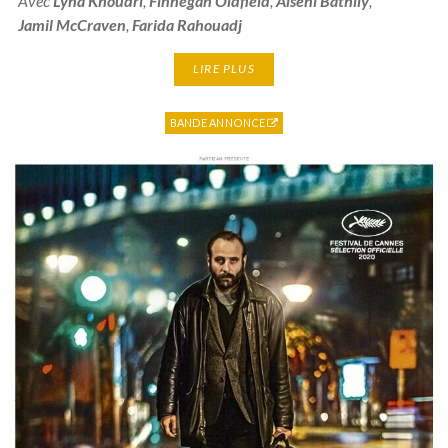
Avec
Lyna Khoudri
,
Finnegan Oldfield
,
Alséni Bathily
,
Jamil McCraven
,
Farida Rahouadj
LIRE PLUS
BANDE ANNONCE