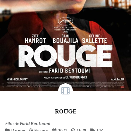
ROUGE
Film de
Farid Bentoumi
Drame
France
2021
1h28
VF