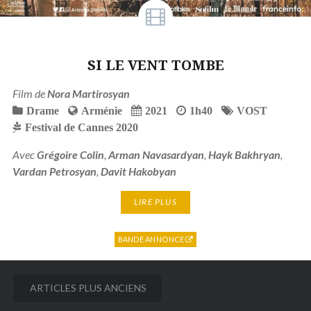
SI LE VENT TOMBE
Film de
Nora Martirosyan
Drame
Arménie
2021
1h40
VOST
Festival de Cannes 2020
Avec
Grégoire Colin
,
Arman Navasardyan
,
Hayk Bakhryan
,
Vardan Petrosyan
,
Davit Hakobyan
LIRE PLUS
BANDE ANNONCE
Navigation
ARTICLES PLUS ANCIENS
des