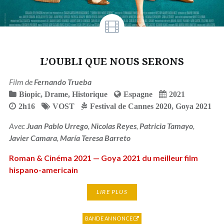
L’OUBLI QUE NOUS SERONS
Film de
Fernando Trueba
Biopic
,
Drame
,
Historique
Espagne
2021
2h16
VOST
Festival de Cannes 2020
,
Goya 2021
Avec
Juan Pablo Urrego
,
Nicolas Reyes
,
Patricia Tamayo
,
Javier Camara
,
María Teresa Barreto
Roman & Cinéma 2021 — Goya 2021 du meilleur film
hispano-americain
LIRE PLUS
BANDE ANNONCE