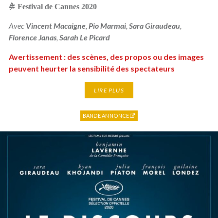
Festival de Cannes 2020
Avec
Vincent Macaigne
,
Pio Marmai
,
Sara Giraudeau
,
Florence Janas
,
Sarah Le Picard
Avertissement : des scènes, des propos ou des images
peuvent heurter la sensibilité des spectateurs
LIRE PLUS
BANDE ANNONCE