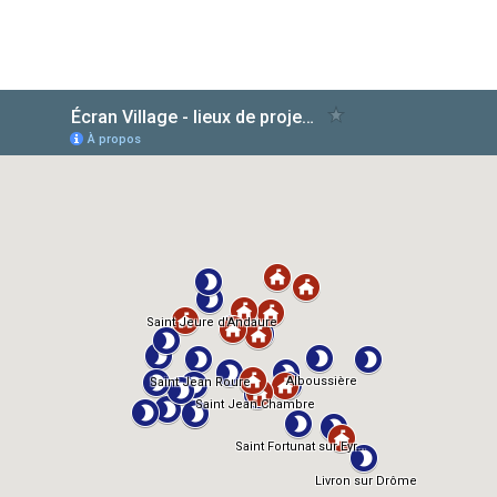
AlloCiné
TMDb
IMDb