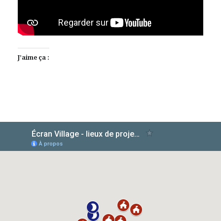
J’aime ça :
AlloCiné
TMDb
IMDb