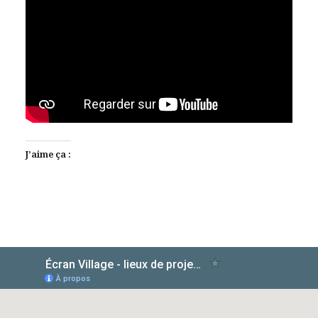
J’aime ça :
AlloCiné
TMDb