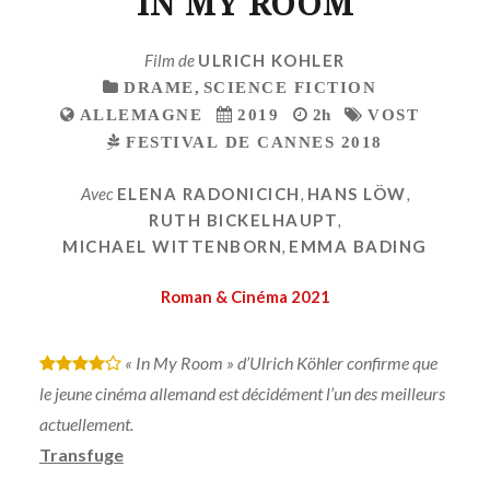
IN MY ROOM
Film de
ULRICH KOHLER
DRAME
,
SCIENCE FICTION
ALLEMAGNE
2019
2h
VOST
FESTIVAL DE CANNES 2018
Avec
ELENA RADONICICH
,
HANS LÖW
,
RUTH BICKELHAUPT
,
MICHAEL WITTENBORN
,
EMMA BADING
Roman & Cinéma 2021
« In My Room » d’Ulrich Köhler confirme que
*
*
*
*
le jeune cinéma allemand est décidément l’un des meilleurs
actuellement.
Transfuge