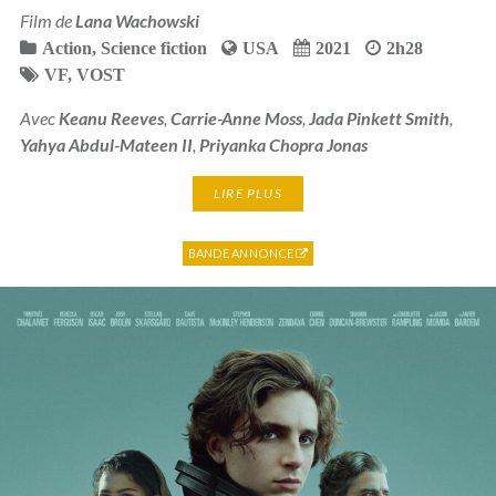
Film de
Lana Wachowski
Action
,
Science fiction
USA
2021
2h28
VF
,
VOST
Avec
Keanu Reeves
,
Carrie-Anne Moss
,
Jada Pinkett Smith
,
Yahya Abdul-Mateen II
,
Priyanka Chopra Jonas
LIRE PLUS
BANDE ANNONCE