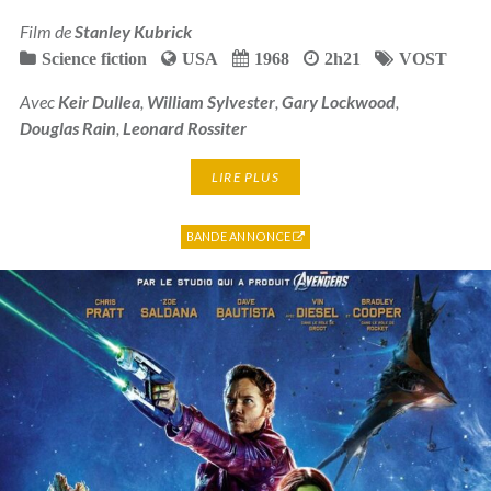
Film de
Stanley Kubrick
Science fiction
USA
1968
2h21
VOST
Avec
Keir Dullea
,
William Sylvester
,
Gary Lockwood
,
Douglas Rain
,
Leonard Rossiter
LIRE PLUS
BANDE ANNONCE