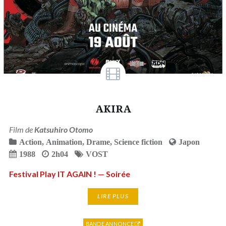
AKIRA
Film de
Katsuhiro Otomo
Action
,
Animation
,
Drame
,
Science fiction
Japon
1988
2h04
VOST
Festival Play IT AGAIN ! — Soirée
LIRE PLUS
BANDE ANNONCE