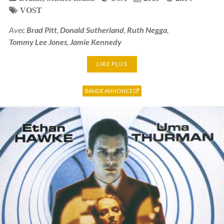
VOST
Avec
Brad Pitt
,
Donald Sutherland
,
Ruth Negga
,
Tommy Lee Jones
,
Jamie Kennedy
LIRE PLUS
BANDE ANNONCE