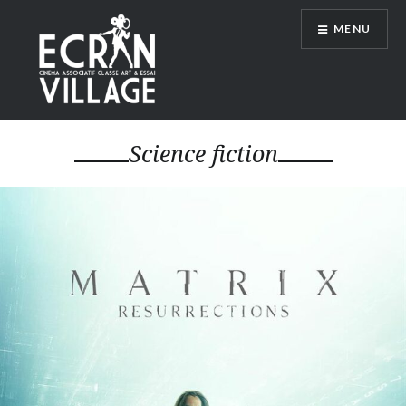
Accéder
MENU
au
contenu
principal
ÉCRAN VILLAGE
Science fiction