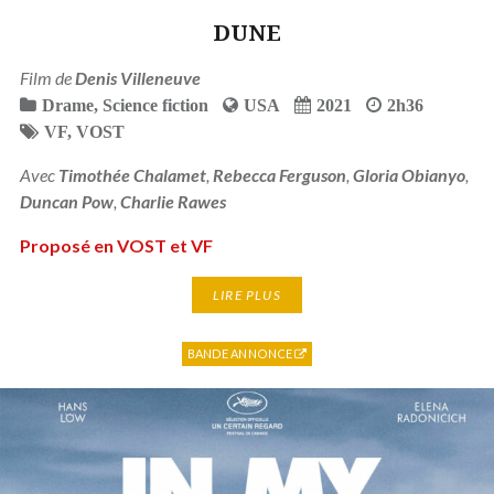
DUNE
Film de
Denis Villeneuve
Drame
,
Science fiction
USA
2021
2h36
VF
,
VOST
Avec
Timothée Chalamet
,
Rebecca Ferguson
,
Gloria Obianyo
,
Duncan Pow
,
Charlie Rawes
Proposé en VOST et VF
LIRE PLUS
BANDE ANNONCE