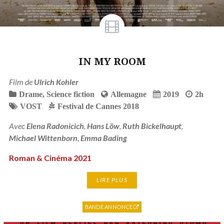
IN MY ROOM
Film de
Ulrich Kohler
Drame
,
Science fiction
Allemagne
2019
2h
VOST
Festival de Cannes 2018
Avec
Elena Radonicich
,
Hans Löw
,
Ruth Bickelhaupt
,
Michael Wittenborn
,
Emma Bading
Roman & Cinéma 2021
LIRE PLUS
BANDE ANNONCE