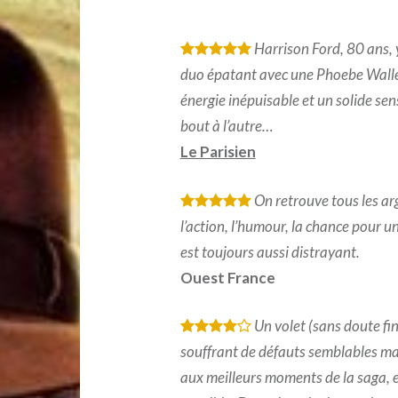
Harrison Ford, 80 ans, 
*
*
*
*
*
duo épatant avec une Phoebe Waller
énergie inépuisable et un solide sen
bout à l’autre…
Le Parisien
On retrouve tous les arg
*
*
*
*
*
l’action, l’humour, la chance pour u
est toujours aussi distrayant.
Ouest France
Un volet (sans doute fin
*
*
*
*
souffrant de défauts semblables ma
aux meilleurs moments de la saga, e