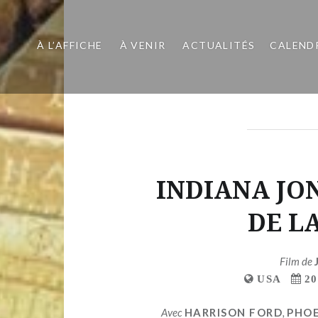
À L’AFFICHE
À VENIR
ACTUALITÉS
CALEND
INDIANA JO
DE L
Film de
USA
20
Avec
HARRISON FORD
,
PHOE