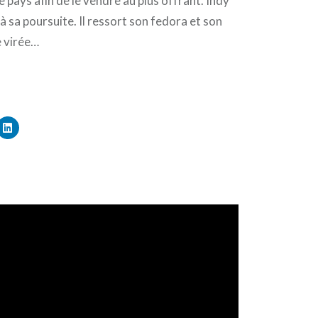
e pays afin de le vendre au plus offrant. Indy
 à sa poursuite. Il ressort son fedora et son
e virée…