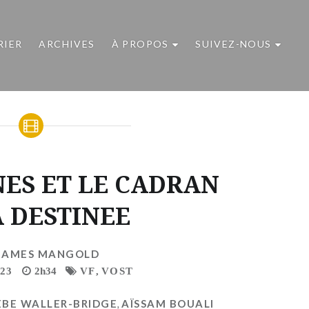
RIER
ARCHIVES
À PROPOS
SUIVEZ-NOUS
NES ET LE CADRAN
A DESTINEE
JAMES MANGOLD
23
2h34
VF
,
VOST
BE WALLER-BRIDGE
,
AÏSSAM BOUALI