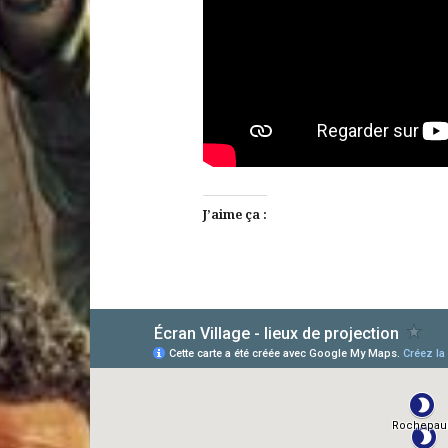
J’aime ça :
AlloCiné
TMDb
IMDb