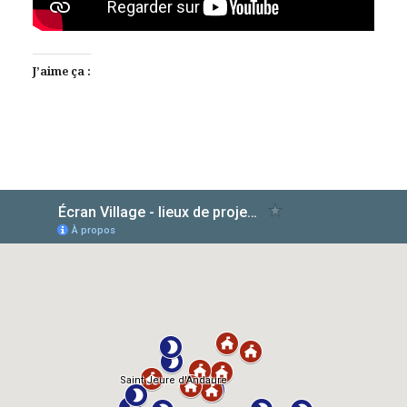
J’aime ça :
AlloCiné
TMDb
IMDb