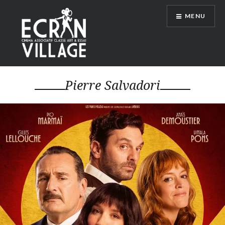
Accéder
MENU
au
contenu
principal
ÉCRAN VILLAGE
Pierre Salvadori