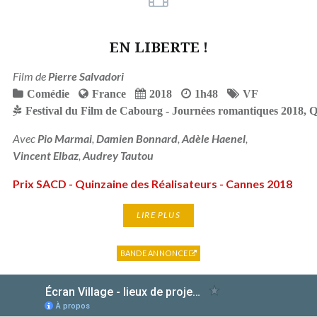
EN LIBERTE !
Film de
Pierre Salvadori
Comédie
France
2018
1h48
VF
Festival du Film de Cabourg - Journées romantiques 2018
,
Q
Avec
Pio Marmai
,
Damien Bonnard
,
Adèle Haenel
,
Vincent Elbaz
,
Audrey Tautou
Prix SACD - Quinzaine des Réalisateurs - Cannes 2018
LIRE PLUS
BANDE ANNONCE