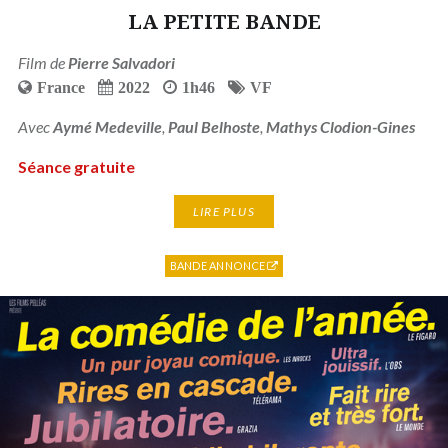
LA PETITE BANDE
Film de
Pierre Salvadori
France
2022
1h46
VF
Avec
Aymé Medeville
,
Paul Belhoste
,
Mathys Clodion-Gines
Séance gratuite
LIRE PLUS
BANDE ANNONCE