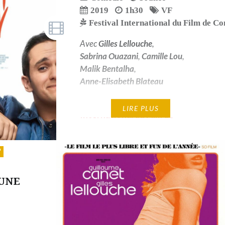
2019
1h30
VF
Festival International du Film de C
Avec
Gilles Lellouche
,
Sabrina Ouazani
,
Camille Lou
,
Malik Bentalha
,
Anne-Elisabeth Blateau
Prix du Public - Festival
LIRE PLUS
International du Film de
Comédie de l'Alpe d'Huez 2019
 UNE