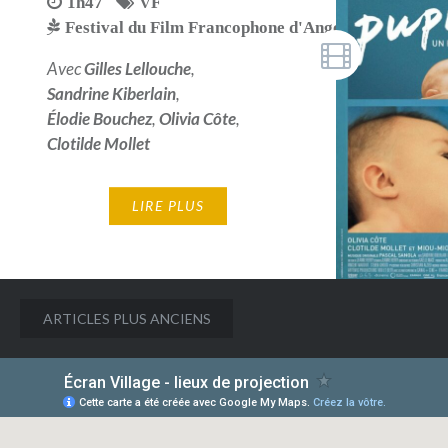
1h47
VF
Festival du Film Francophone d'Angoulême 2018
Avec
Gilles Lellouche
,
Sandrine Kiberlain
,
Élodie Bouchez
,
Olivia Côte
,
Clotilde Mollet
LIRE PLUS
Navigation
ARTICLES PLUS ANCIENS
des
articles