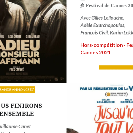
Festival de Cannes 2
Avec
Gilles Lellouche
,
Adèle Exarchopoulos
,
François Civil
,
Karim Lekl
Hors-compétition - Fes
Cannes 2021
LIRE PLUS
BANDE ANNONCE
US FINIRONS
ENSEMBLE
uillaume Canet