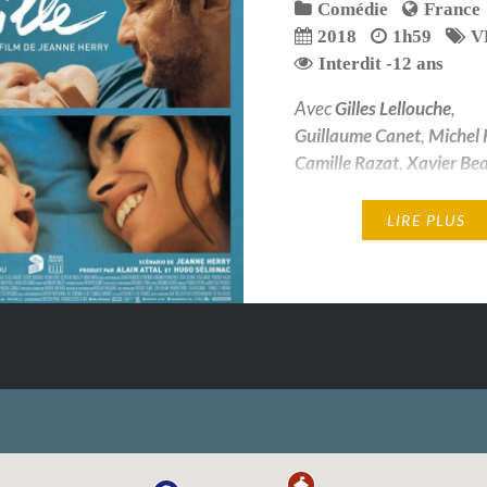
Comédie
France
2018
1h59
V
Interdit -12 ans
Avec
Gilles Lellouche
,
Guillaume Canet
,
Michel 
Camille Razat
,
Xavier Be
Interdit -12 ans
LIRE PLUS