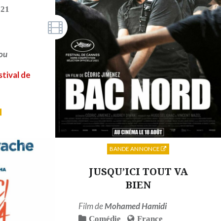
021
ou
tival de
BANDE ANNONCE
JUSQU’ICI TOUT VA
BIEN
Film de
Mohamed Hamidi
Comédie
France