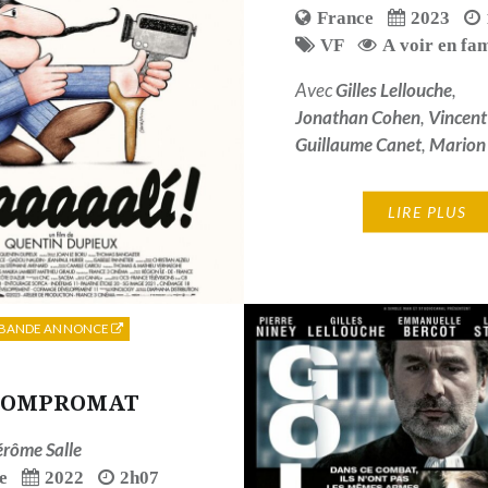
France
2023
VF
A voir en fam
Avec
Gilles Lellouche
,
Jonathan Cohen
,
Vincent
Guillaume Canet
,
Marion 
LIRE PLUS
BANDE ANNONCE
KOMPROMAT
érôme Salle
e
2022
2h07