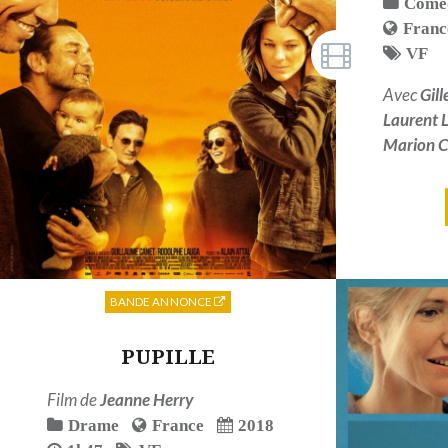
Coméd
Franc
VF
Avec
Gill
Laurent L
Marion C
BANDE ANNONCE
PUPILLE
Film de
Jeanne Herry
Drame
France
2018