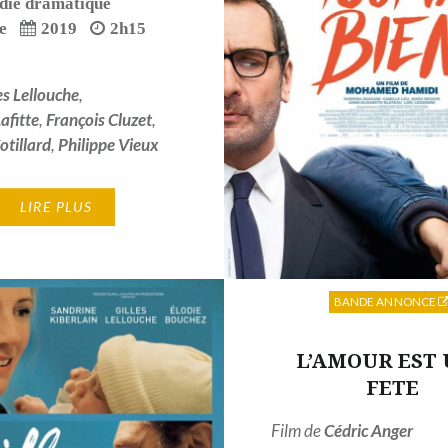
ie dramatique
e
2019
2h15
es Lellouche
,
afitte
,
François Cluzet
,
otillard
,
Philippe Vieux
LIRE PLUS
BANDE ANNONCE
L’AMOUR EST
FETE
Film de
Cédric Anger