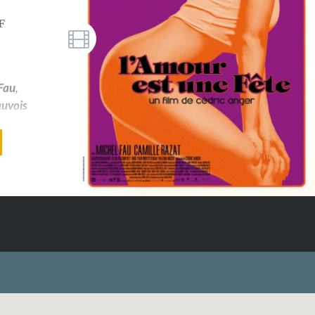
F
Fau
,
auvois