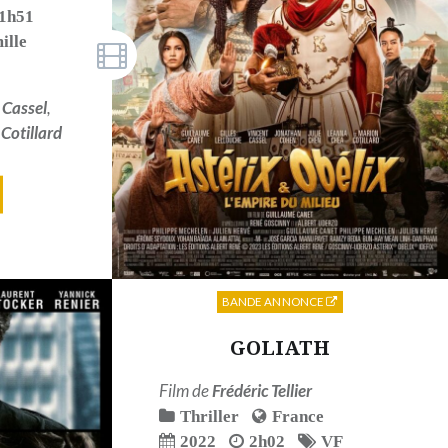
1h51
ille
 Cassel
,
Cotillard
BANDE ANNONCE
GOLIATH
Film de
Frédéric Tellier
Thriller
France
2022
2h02
VF