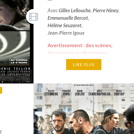
Avec
Gilles Lellouche
,
Pierre Niney
,
Emmanuelle Bercot
,
Hélène Seuzaret
,
Jean-Pierre Igoux
Avertissement : des scènes,
des propos ou des images
peuvent heurter la sensibilité
LIRE PLUS
des spectateurs
F