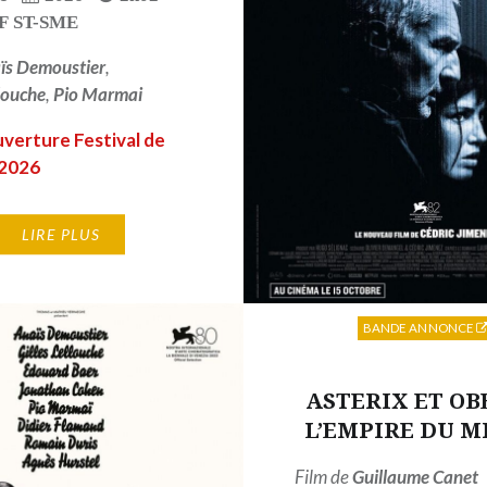
F ST-SME
ïs Demoustier
,
llouche
,
Pio Marmai
uverture Festival de
2026
LIRE PLUS
BANDE ANNONCE
ASTERIX ET OBE
L’EMPIRE DU M
Film de
Guillaume Canet