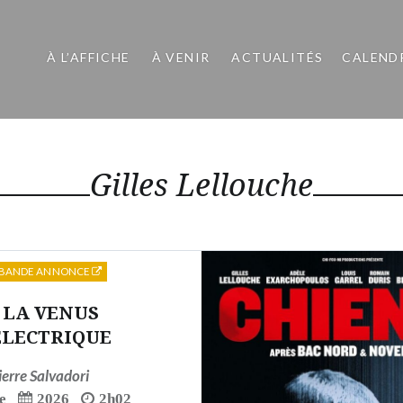
À L’AFFICHE
À VENIR
ACTUALITÉS
CALEND
Gilles Lellouche
BANDE ANNONCE
LA VENUS
ELECTRIQUE
ierre Salvadori
e
2026
2h02