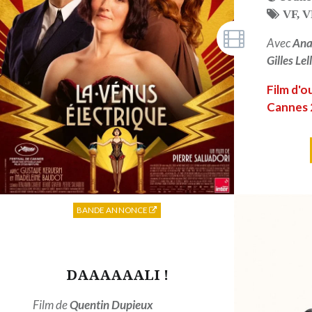
VF
,
V
Avec
Ana
Gilles Le
Film d'o
Cannes 
BANDE ANNONCE
DAAAAAALI !
Film de
Quentin Dupieux