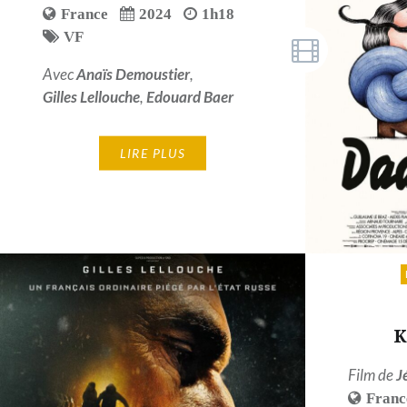
France
2024
1h18
VF
Avec
Anaïs Demoustier
,
Gilles Lellouche
,
Edouard Baer
LIRE PLUS
Film de
J
Franc