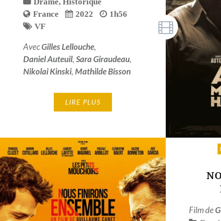
Drame
,
Historique
France
2022
1h56
VF
Avec
Gilles Lellouche
,
Daniel Auteuil
,
Sara Giraudeau
,
Nikolai Kinski
,
Mathilde Bisson
LIRE PLUS
NO
Film de
G