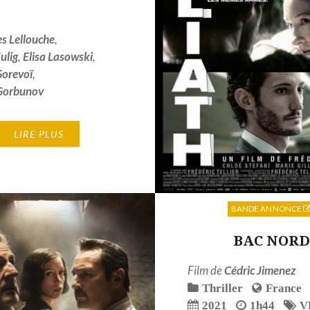
es Lellouche
,
ulig
,
Elisa Lasowski
,
Gorevoï
,
Gorbunov
LIRE PLUS
BANDE ANNONCE
BAC NORD
Film de
Cédric Jimenez
Thriller
France
2021
1h44
V