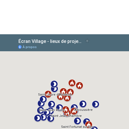
AlloCiné
TMDb
IMDb