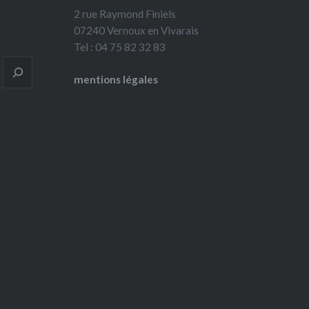
2 rue Raymond Finiels
07240 Vernoux en Vivarais
Tel : 04 75 82 32 83
mentions légales