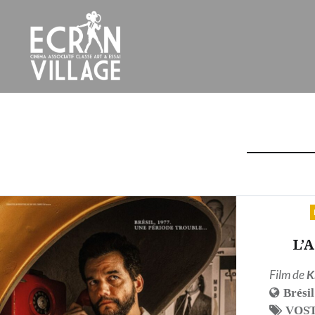
Accéder
au
contenu
principal
ÉCRAN VILLAGE
L’
Film de
K
Brésil
VOS