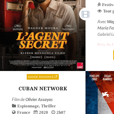
Festiv
Tout 
Avec
Wag
Maria Fe
Gabriel 
Prix de 
d'interp
Festiva
BANDE ANNONCE
CUBAN NETWORK
Film de
Olivier Assayas
Espionnage
,
Thriller
France
2020
2h07