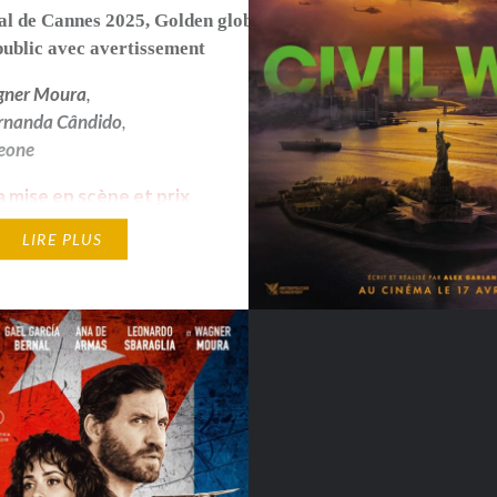
al de Cannes 2025
,
Golden globe 2026
public avec avertissement
ner Moura
,
rnanda Cândido
,
Leone
la mise en scène et prix
rétation masculine -
LIRE PLUS
l de Cannes 2025