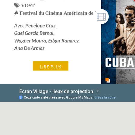
VOST
Festival du Cinéma Américain de Deauville 2019
,
Mo
Avec
Pénélope Cruz
,
Gael Garcia Bernal
,
Wagner Moura
,
Edgar Ramirez
,
Ana De Armas
LIRE PLUS