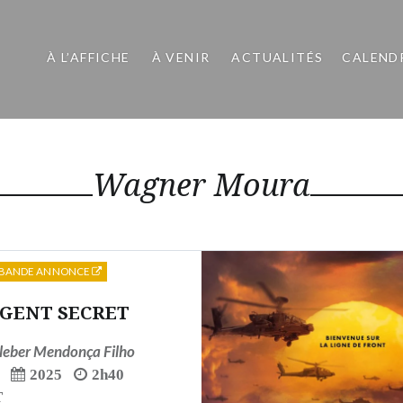
À L’AFFICHE
À VENIR
ACTUALITÉS
CALEND
Wagner Moura
BANDE ANNONCE
AGENT SECRET
leber Mendonça Filho
2025
2h40
T