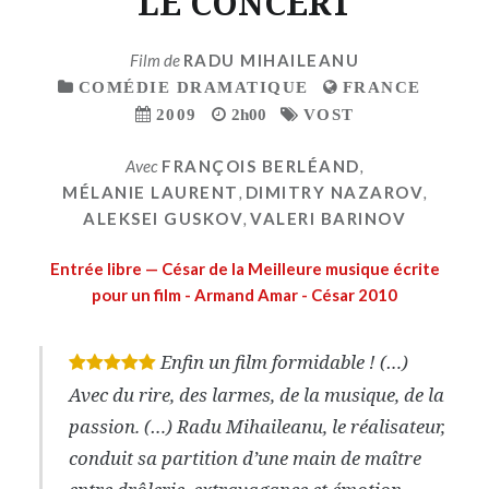
LE CONCERT
Film de
RADU MIHAILEANU
COMÉDIE DRAMATIQUE
FRANCE
2009
2h00
VOST
Avec
FRANÇOIS BERLÉAND
,
MÉLANIE LAURENT
,
DIMITRY NAZAROV
,
ALEKSEI GUSKOV
,
VALERI BARINOV
Entrée libre — César de la Meilleure musique écrite
pour un film - Armand Amar - César 2010
Enfin un film formidable ! (…)
*
*
*
*
*
Avec du rire, des larmes, de la musique, de la
passion. (…) Radu Mihaileanu, le réalisateur,
conduit sa partition d’une main de maître