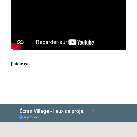
J’aime ça :
AlloCiné
TMDb