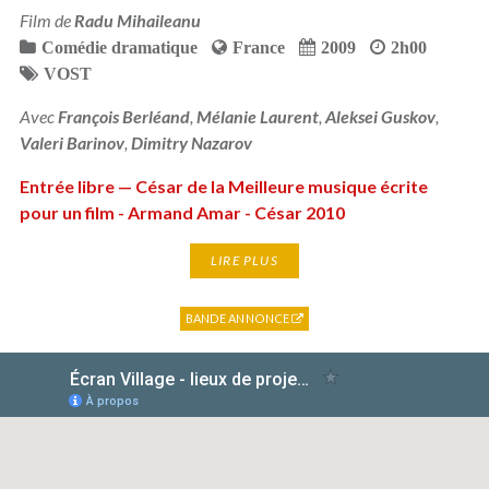
Film de
Radu Mihaileanu
Comédie dramatique
France
2009
2h00
VOST
Avec
François Berléand
,
Mélanie Laurent
,
Aleksei Guskov
,
Valeri Barinov
,
Dimitry Nazarov
Entrée libre — César de la Meilleure musique écrite
pour un film - Armand Amar - César 2010
LIRE PLUS
BANDE ANNONCE